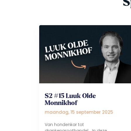
S
S2 #15 Luuk Olde
Monnikhof
maandag, 15 september 2025
Van hondenkar tot
drankengroothandel... In deze