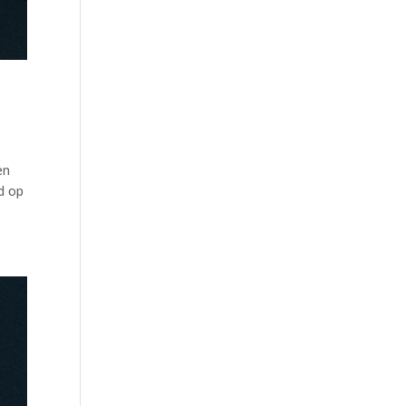
en
d op