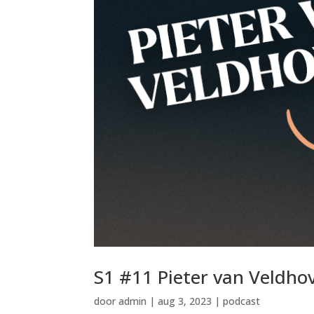
S1 #11 Pieter van Veldho
door
admin
|
aug 3, 2023
|
podcast