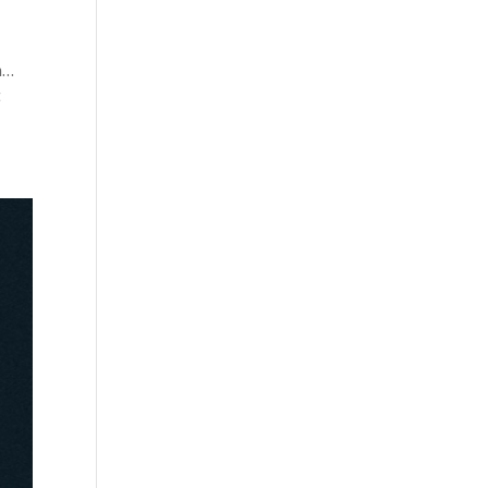
om…
t